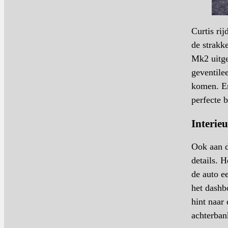
Curtis ri
de strakk
Mk2 uitg
geventile
komen. En
perfecte 
Interieu
Ook aan d
details. H
de auto e
het dashb
hint naar
achterban