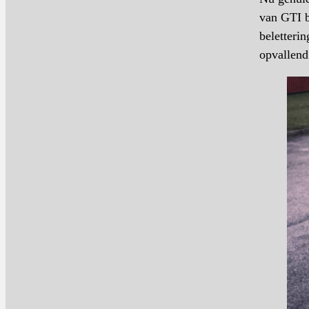
van GTI 
beletteri
opvallend