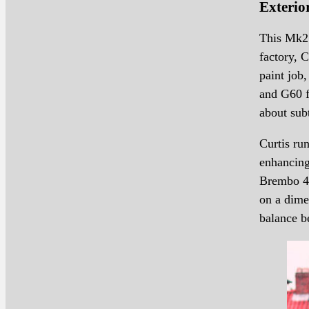
Exterio
This Mk2’
factory, 
paint job
and G60 fr
about sub
Curtis run
enhancing
Brembo 4-
on a dime
balance b