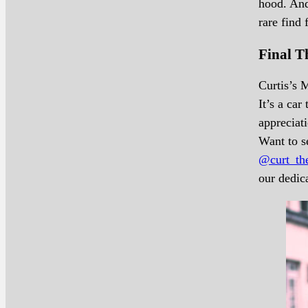
hood. And 
rare find 
Final T
Curtis’s 
It’s a ca
appreciat
Want to s
@curt_th
our dedic