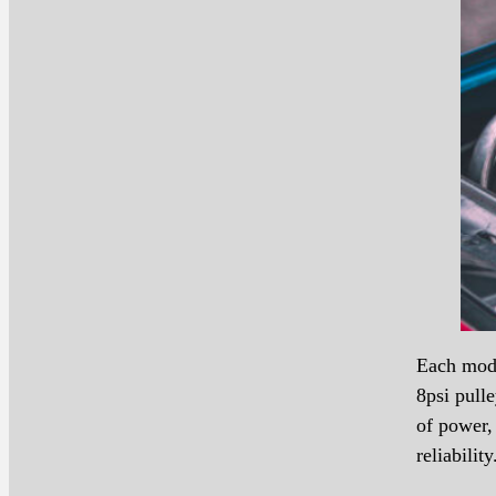
Each mod 
8psi pulle
of power,
reliability