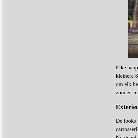
Elke aanp
kleinere 
om elk be
zonder co
Exterie
De looks 
carrosseri
Nu gehuld