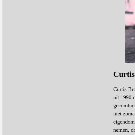
Curti
Curtis Br
uit 1990 
gecombine
niet zoma
eigendom 
nemen, om