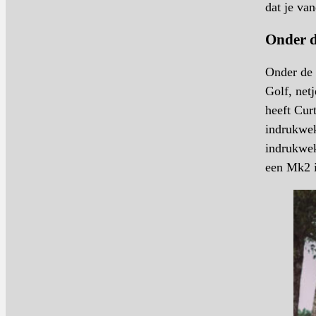
dat je van
Onder 
Onder de 
Golf, net
heeft Cur
indrukwek
indrukwek
een Mk2 i