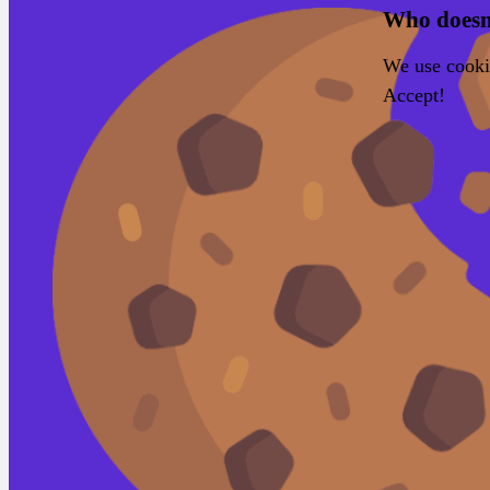
Who doesn'
We use cookie
Accept!