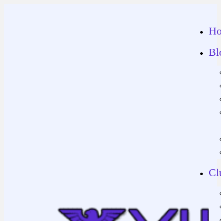
H
Bl
Cl