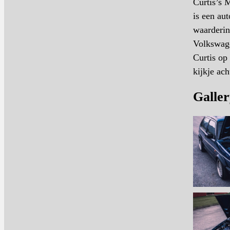
Curtis’s M
is een au
waarderin
Volkswage
Curtis op
kijkje ac
Galler