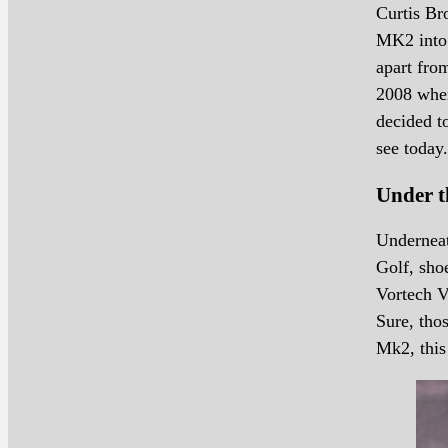
Curtis B
MK2 into 
apart from
2008 when 
decided t
see today.
Under t
Underneat
Golf, sho
Vortech V
Sure, tho
Mk2, this 