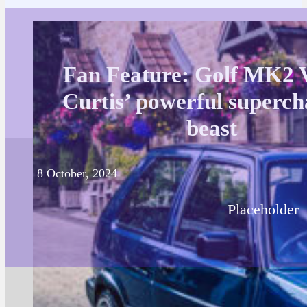
Fan Feature: Golf MK2 
Curtis’ powerful superc
beast
8 October, 2024
Placeholder
Posted in