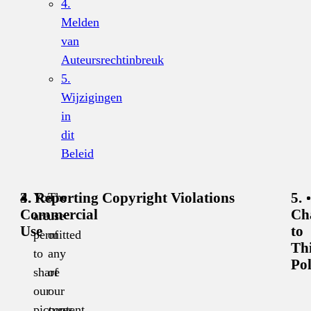
4.
Melden
van
Auteursrechtinbreuk
5.
Wijzigingen
in
dit
Beleid
You
The
3.
4. Reporting Copyright Violations
5.
Commercial
Ch
are
use
Use
to
permitted
of
Th
to
any
Pol
share
of
our
our
pictures
content