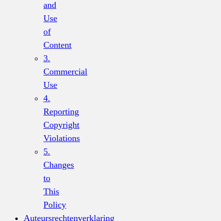
and
Use
of
Content
3.
Commercial
Use
4.
Reporting
Copyright
Violations
5.
Changes
to
This
Policy
Auteursrechtenverklaring