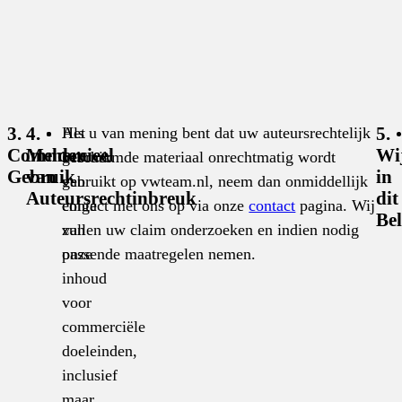
Het
Als u van mening bent dat uw auteursrechtelijk
3.
4.
5.
Commercieel
Melden
Wi
gebruik
beschermde materiaal onrechtmatig wordt
Gebruik
van
in
van
gebruikt op vwteam.nl, neem dan onmiddellijk
Auteursrechtinbreuk
dit
enige
contact met ons op via onze
contact
pagina. Wij
Bel
van
zullen uw claim onderzoeken en indien nodig
onze
passende maatregelen nemen.
inhoud
voor
commerciële
doeleinden,
inclusief
maar