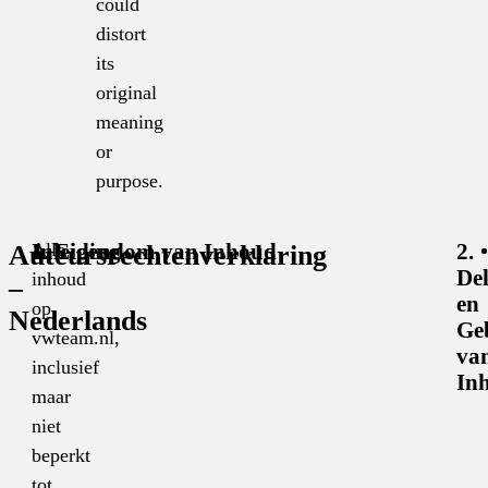
could
distort
its
original
meaning
or
purpose.
Alle
Auteursrechtenverklaring
Inleiding
1. Eigendom van Inhoud
2.
De
inhoud
–
en
op
Nederlands
Ge
vwteam.nl,
va
inclusief
In
maar
niet
beperkt
tot