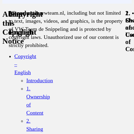
All content on vwteam.nl, including but not limited
About
Copyright
Introduction
1.
2.
Ow
Sh
to text, images, videos, and graphics, is the property
this
–
of
an
of VW Team de Snippeling and is protected by
Copyright
English
Co
Us
copyright laws. Unauthorized use of our content is
Notice
of
strictly prohibited.
Co
Copyright
–
English
Introduction
1.
Ownership
of
Content
2.
Sharing