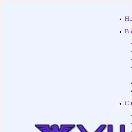
H
Bl
Cl